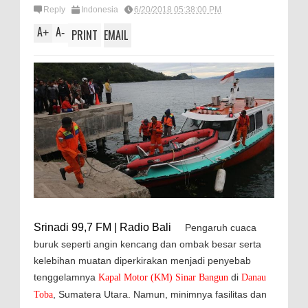
Reply
Indonesia
6/20/2018 05:38:00 PM
A
A
+
-
PRINT
EMAIL
Srinadi 99,7 FM | Radio Bali
Pengaruh cuaca
buruk seperti angin kencang dan ombak besar serta
kelebihan muatan diperkirakan menjadi penyebab
tenggelamnya
di
Kapal Motor (KM) Sinar Bangun
Danau
, Sumatera Utara. Namun, minimnya fasilitas dan
Toba