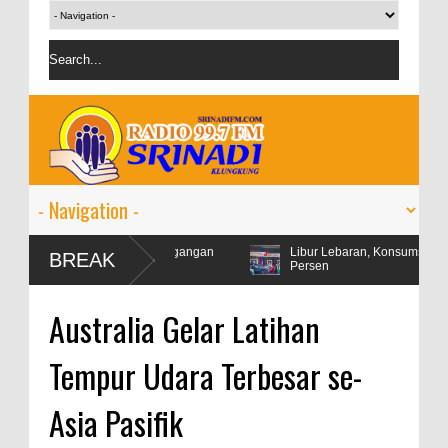
tabil di tengah ketegangan
Libur Lebaran, Konsumsi Pertamax Naik 
BREAK
Persen
Australia Gelar Latihan
Tempur Udara Terbesar se-
Asia Pasifik