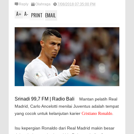
Reply
Olahraga
7/08/2018 07:35:00 PM
A
A
+
-
PRINT
EMAIL
Srinadi 99,7 FM | Radio Bali
Mantan pelatih Real
Madrid, Carlo Ancelotti menilai Juventus adalah tempat
yang cocok untuk kelanjutan karier
.
Cristiano Ronaldo
Isu kepergian Ronaldo dari Real Madrid makin besar