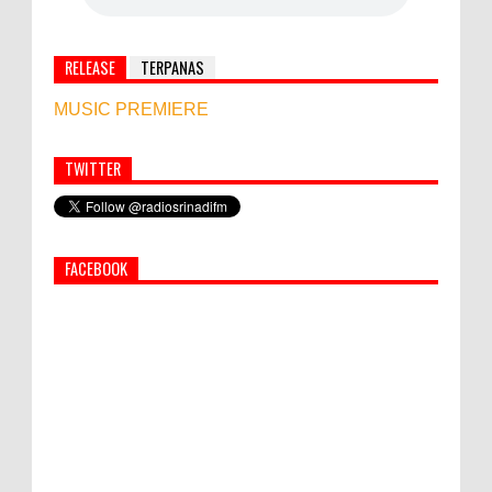
RELEASE
TERPANAS
MUSIC PREMIERE
TWITTER
Simbol Persahabatan, RI Bangun Islamic Centre di
Afghanistan
FACEBOOK
PEMKAB KLUNGKUNG GELAR PASAR
MURAH
Bupati Suwirta Ajak PNS Manfaatkan
Beras Lokal