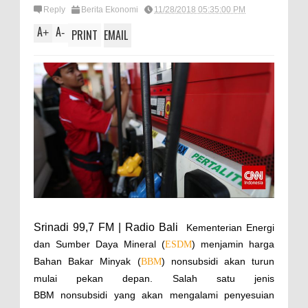
Reply
Berita Ekonomi
11/28/2018 05:35:00 PM
A
A
+
-
PRINT
EMAIL
Srinadi 99,7 FM | Radio Bali
Kementerian Energi
dan Sumber Daya Mineral (
) menjamin harga
ESDM
Bahan Bakar Minyak (
) nonsubsidi akan turun
BBM
mulai pekan depan. Salah satu jenis
BBM nonsubsidi yang akan mengalami penyesuian