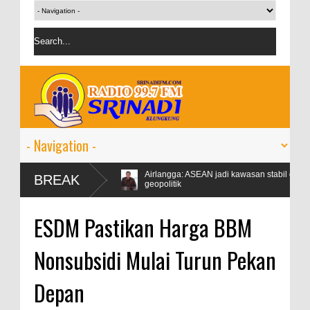
p1,528 juta
Airlangga: ASEAN jadi kawasan stabil di tengah ketegan
BREAK
geopolitik
onomi dunia 2024 sebesar 3,1
ESDM Pastikan Harga BBM
Nonsubsidi Mulai Turun Pekan
Depan