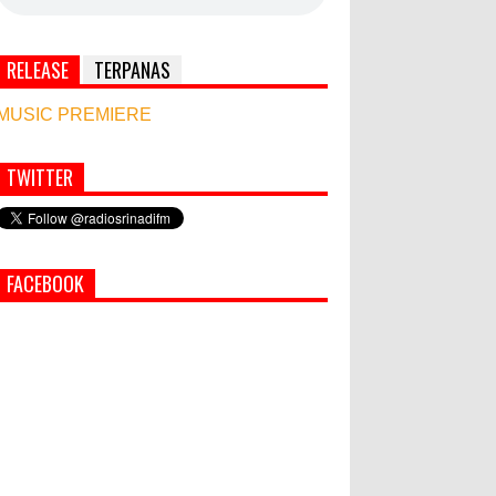
RELEASE
TERPANAS
MUSIC PREMIERE
TWITTER
Simbol Persahabatan, RI Bangun Islamic Centre
di Afghanistan
PEMKAB KLUNGKUNG GELAR
FACEBOOK
PASAR MURAH
Bupati Suwirta Ajak PNS
Manfaatkan Beras Lokal