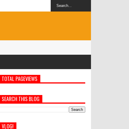
Harga emas Antam na
per gram
TOTAL PAGEVIEWS
SEARCH THIS BLOG
VLOG!