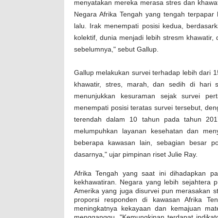
menyatakan mereka merasa stres dan khawati
Negara Afrika Tengah yang tengah terpapar k
lalu. Irak menempati posisi kedua, berdasar
kolektif, dunia menjadi lebih stresm khawatir
sebelumnya," sebut Gallup.
Gallup melakukan survei terhadap lebih dari
khawatir, stres, marah, dan sedih di hari 
menunjukkan kesuraman sejak survei per
menempati posisi teratas survei tersebut, de
terendah dalam 10 tahun pada tahun 2017,
melumpuhkan layanan kesehatan dan menye
beberapa kawasan lain, sebagian besar p
dasarnya," ujar pimpinan riset Julie Ray.
Afrika Tengah yang saat ini dihadapkan pa
kekhawatiran. Negara yang lebih sejahtera 
Amerika yang juga disurvei pun merasakan st
proporsi responden di kawasan Afrika 
meningkatnya kekayaan dan kemajuan mate
mengganggu. "Kemungkinan terdapat indikato