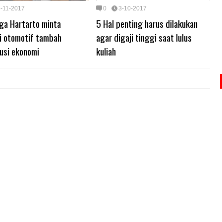
3-11-2017
0
3-10-2017
ga Hartarto minta
5 Hal penting harus dilakukan
ri otomotif tambah
agar digaji tinggi saat lulus
usi ekonomi
kuliah