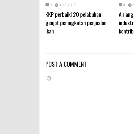
0
3-12-2017
0
KKP perbaiki 20 pelabuhan
Airlang
genjot peningkatan penjualan
indust
ikan
kontrib
POST A COMMENT