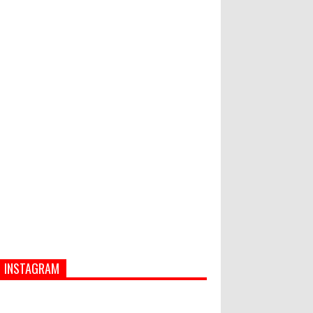
Hati-Hati! Gaya Hidup Hedon Bisa
Jadi Masalah! Simak 5 Alasannya
Semua ASN Pemprov Bali Wajib
Ikuti Tes Narkoba
INSTAGRAM