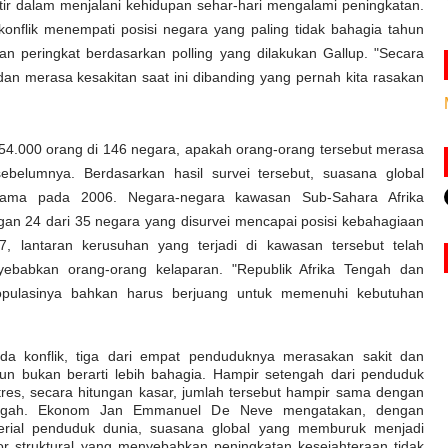
r dalam menjalani kehidupan sehar-hari mengalami peningkatan.
onflik menempati posisi negara yang paling tidak bahagia tahun
kan peringkat berdasarkan polling yang dilakukan Gallup. "Secara
, dan merasa kesakitan saat ini dibanding yang pernah kita rasakan
 154.000 orang di 146 negara, apakah orang-orang tersebut merasa
sebelumnya. Berdasarkan hasil survei tersebut, suasana global
tama pada 2006. Negara-negara kawasan Sub-Sahara Afrika
ngan 24 dari 35 negara yang disurvei mencapai posisi kebahagiaan
 lantaran kerusuhan yang terjadi di kawasan tersebut telah
babkan orang-orang kelaparan. "Republik Afrika Tengah dan
opulasinya bahkan harus berjuang untuk memenuhi kebutuhan
da konflik, tiga dari empat penduduknya merasakan sakit dan
pun bukan berarti lebih bahagia. Hampir setengah dari penduduk
res, secara hitungan kasar, jumlah tersebut hampir sama dengan
Tengah. Ekonom Jan Emmanuel De Neve mengatakan, dengan
rial penduduk dunia, suasana global yang memburuk menjadi
r struktural yang menyebabkan peningkatan kesejahteraan tidak