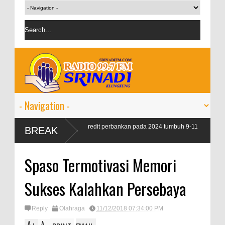
OJK targetkan kredit perbankan pada 2024 tumbuh 9-11
BREAK
persen
Spaso Termotivasi Memori
Sukses Kalahkan Persebaya
Reply
Olahraga
11/12/2018 07:34:00 PM
A
A