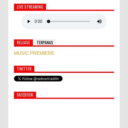
LIVE STREAMING
RELEASE
TERPANAS
MUSIC PREMIERE
TWITTER
Simbol Persahabatan, RI Bangun Islamic Centre di
Afghanistan
FACEBOOK
World Marketing Forum 2022:
Sustainability dan Kemanusiaan jadi Kunci
Sukses Pemasar Hadapi Tantangan Bisnis
Jangka Panjang