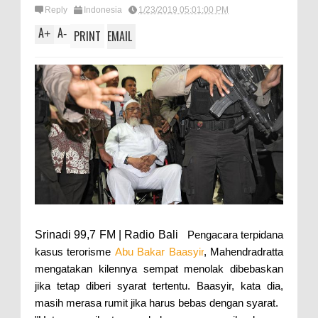
Reply
Indonesia
1/23/2019 05:01:00 PM
A
A
+
-
PRINT
EMAIL
Srinadi 99,7 FM | Radio Bali
Pengacara terpidana
kasus terorisme
Abu Bakar Baasyir
, Mahendradratta
mengatakan kilennya sempat menolak dibebaskan
jika tetap diberi syarat tertentu. Baasyir, kata dia,
masih merasa rumit jika harus bebas dengan syarat.