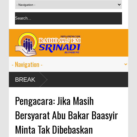
Harga ema
BREAK
per gram
IMF proye
Pengacara: Jika Masih
persen
Bersyarat Abu Bakar Baasyir
Minta Tak Dibebaskan