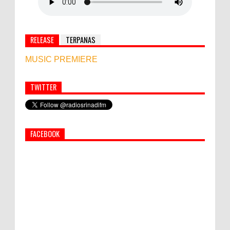
RELEASE
TERPANAS
MUSIC PREMIERE
TWITTER
Simbol Persahabatan, RI Bangun Islamic Centre di
Afghanistan
FACEBOOK
PEMKAB KLUNGKUNG GELAR PASAR
MURAH
Bupati Suwirta Ajak PNS Manfaatkan
Beras Lokal