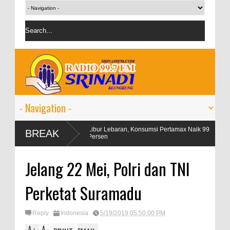
angan
Libur Lebaran, Konsumsi Pertamax Naik 99
OJK tar
BREAK
Persen
persen
Jelang 22 Mei, Polri dan TNI
Perketat Suramadu
Reply
Indonesia
5/19/2019 05:50:00 PM
A
A