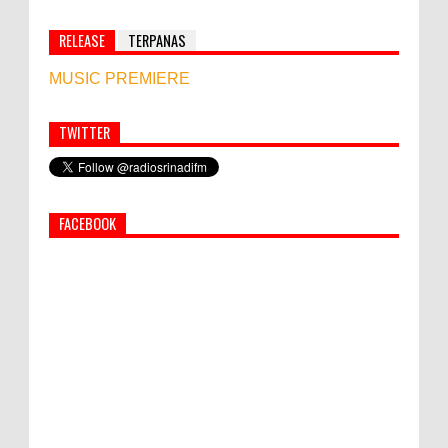
RELEASE
TERPANAS
MUSIC PREMIERE
TWITTER
Simbol Persahabatan, RI Bangun Islamic Centre di
Afghanistan
FACEBOOK
PEMKAB KLUNGKUNG GELAR PASAR
MURAH
Bupati Suwirta Ajak PNS Manfaatkan
Beras Lokal