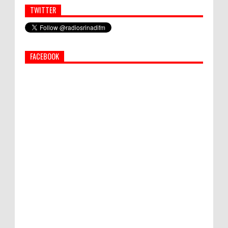
TWITTER
Simbol Persahabatan, RI Bangun Islamic Centre di
Afghanistan
FACEBOOK
PEMKAB KLUNGKUNG GELAR PASAR
MURAH
Bupati Suwirta Ajak PNS Manfaatkan
Beras Lokal
Hati-Hati! Gaya Hidup Hedon Bisa Jadi
Masalah! Simak 5 Alasannya