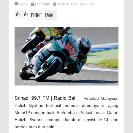
Reply
Olahraga
3/18/2018 06:14:00 PM
A
A
+
-
PRINT
EMAIL
Srinadi 99,7 FM | Radio Bali
Pebalap Malaysia,
Hafizh Syahrin berhasil memulai debutnya di ajang
MotoGP dengan baik. Berlomba di Sirkuit Losail, Qatar,
Hafizh Syahrin mampu duduk di posisi ke-14 dan
berhak atas dua poin.