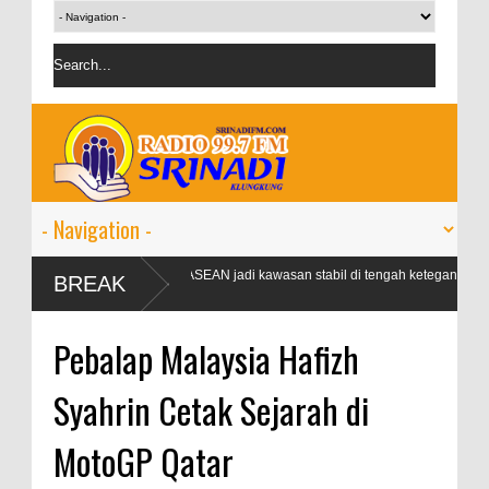
Airlangga: ASEAN jadi kawasan stabil di tengah ketegangan
L
BREAK
geopolitik
P
sebesar 3,1
Pebalap Malaysia Hafizh
Syahrin Cetak Sejarah di
MotoGP Qatar