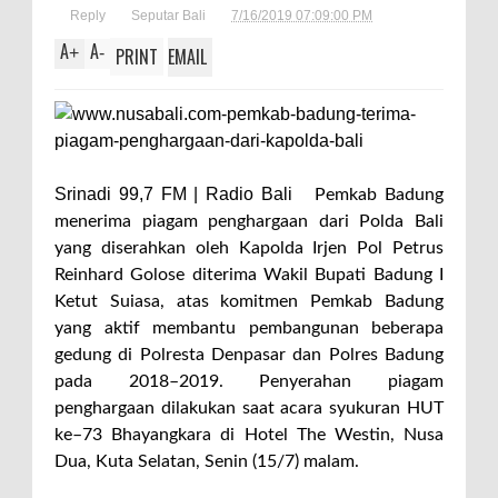
Reply
Seputar Bali
7/16/2019 07:09:00 PM
A
A
+
-
PRINT
EMAIL
Srinadi 99,7 FM | Radio Bali
Pemkab Badung
menerima piagam penghargaan dari Polda Bali
yang diserahkan oleh Kapolda Irjen Pol Petrus
Reinhard Golose diterima Wakil Bupati Badung I
Ketut Suiasa, atas komitmen Pemkab Badung
yang aktif membantu pembangunan beberapa
gedung di Polresta Denpasar dan Polres Badung
pada 2018–2019. Penyerahan piagam
penghargaan dilakukan saat acara syukuran HUT
ke–73 Bhayangkara di Hotel The Westin, Nusa
Dua, Kuta Selatan, Senin (15/7) malam.