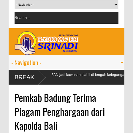
Airlangga: ASEAN jadi kawasan stabil di tengah ketegangan
L
BREAK
geopolitik
P
sebesar 3,1
Pemkab Badung Terima
Piagam Penghargaan dari
Kapolda Bali