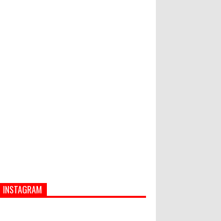
Bupati Suwirta Ajak PNS
Manfaatkan Beras Lokal
Hati-Hati! Gaya Hidup Hedon Bisa
Jadi Masalah! Simak 5 Alasannya
INSTAGRAM