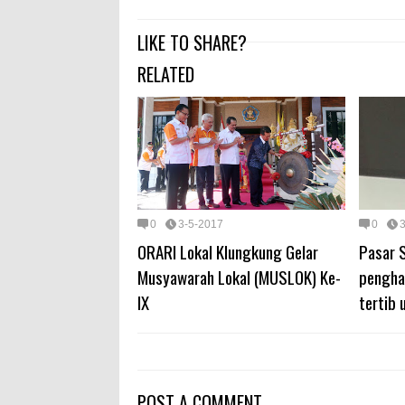
LIKE TO SHARE?
RELATED
0
3-5-2017
0
ORARI Lokal Klungkung Gelar
Pasar S
Musyawarah Lokal (MUSLOK) Ke-
pengha
IX
tertib 
POST A COMMENT