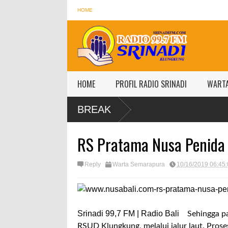
HOME
HOME
PROFIL RADIO SRINADI
WART
BREAK
RS Pratama Nusa Penida 
Reply
Warta Semarapura
10/16/2019 06:45
Srinadi 99,7 FM | Radio Bali
Sehingga pa
RSUD Klungkung, melalui jalur laut. Prose