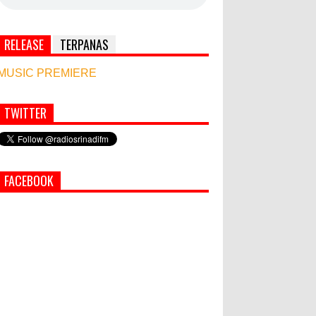
RELEASE
TERPANAS
MUSIC PREMIERE
TWITTER
Simbol Persahabatan, RI Bangun Islamic Centre
di Afghanistan
PEMKAB KLUNGKUNG GELAR
FACEBOOK
PASAR MURAH
Semua ASN Pemprov Bali Wajib
Ikuti Tes Narkoba