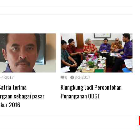
3-4-2017
0
3-2-2017
atria terima
Klungkung Jadi Percontohan
rgaan sebagai pasar
Penanganan ODGJ
ukur 2016