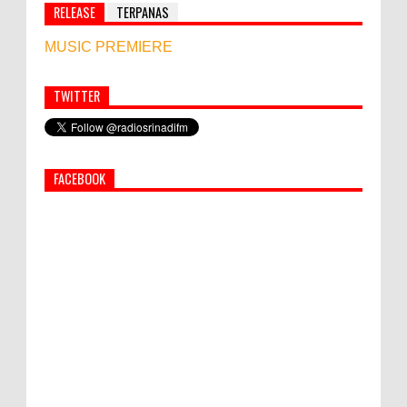
RELEASE
TERPANAS
MUSIC PREMIERE
TWITTER
Simbol Persahabatan, RI Bangun Islamic Centre di
Afghanistan
FACEBOOK
World Marketing Forum 2022:
Sustainability dan Kemanusiaan jadi Kunci
Sukses Pemasar Hadapi Tantangan Bisnis
Jangka Panjang
PEMKAB KLUNGKUNG GELAR PASAR
MURAH
Bupati Suwirta Ajak PNS Manfaatkan