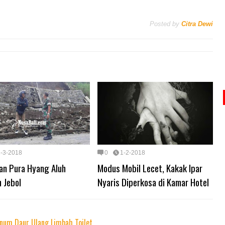
Posted by
Citra Dewi
1-3-2018
0
1-2-2018
an Pura Hyang Aluh
Modus Mobil Lecet, Kakak Ipar
 Jebol
Nyaris Diperkosa di Kamar Hotel
Minum Daur Ulang Limbah Toilet