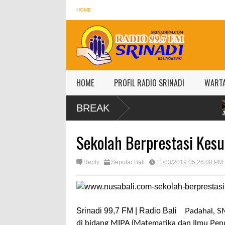
HOME
HOME
PROFIL RADIO SRINADI
WART
Harga emas An
BREAK
per gram
Sekolah Berprestasi Kes
Reply
Seputar Bali
11/03/2019 05:26:00 PM
Srinadi 99,7 FM | Radio Bali
Padahal, SM
di bidang MIPA (Matematika dan Ilmu Peng