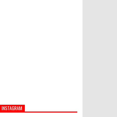
Hadapi Tantangan Bisnis Jangka
Panjang
Bupati Suwirta Ajak PNS
Manfaatkan Beras Lokal
April 2014, Jokowi Mulai Bongkar
Monas
INSTAGRAM