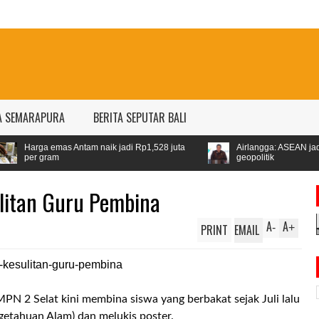
A SEMARAPURA
BERITA SEPUTAR BALI
tam naik jadi Rp1,528 juta
Airlangga: ASEAN jadi kawasan stabil di
geopolitik
ulitan Guru Pembina
A
A
PRINT
EMAIL
-
+
PN 2 Selat kini membina siswa yang berbakat sejak Juli lalu
etahuan Alam) dan melukis poster.