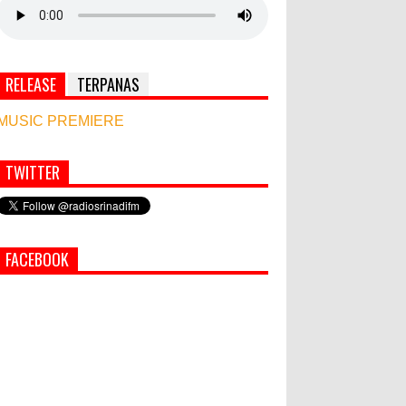
RELEASE
TERPANAS
MUSIC PREMIERE
TWITTER
Simbol Persahabatan, RI Bangun Islamic Centre
di Afghanistan
PEMKAB KLUNGKUNG GELAR
FACEBOOK
PASAR MURAH
World Marketing Forum 2022:
Sustainability dan Kemanusiaan
jadi Kunci Sukses Pemasar