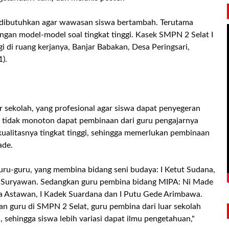
at dibutuhkan agar wawasan siswa bertambah. Terutama
ngan model-model soal tingkat tinggi. Kasek SMPN 2 Selat I
 di ruang kerjanya, Banjar Babakan, Desa Peringsari,
).
r sekolah, yang profesional agar siswa dapat penyegeran
 tidak monoton dapat pembinaan dari guru pengajarnya
, kualitasnya tingkat tinggi, sehingga memerlukan pembinaan
ade.
ru-guru, yang membina bidang seni budaya: I Ketut Sudana,
ta Suryawan. Sedangkan guru pembina bidang MIPA: Ni Made
ra Astawan, I Kadek Suardana dan I Putu Gede Arimbawa.
guru di SMPN 2 Selat, guru pembina dari luar sekolah
, sehingga siswa lebih variasi dapat ilmu pengetahuan,"