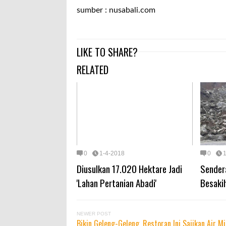
sumber : nusabali.com
LIKE TO SHARE?
RELATED
0
1-4-2018
0
Diusulkan 17.020 Hektare Jadi
Sender
'Lahan Pertanian Abadi'
Besakih
NEWER POST
Bikin Geleng-Geleng, Restoran Ini Sajikan Air 