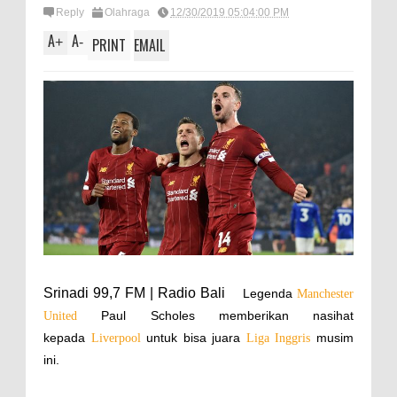
Reply
Olahraga
12/30/2019 05:04:00 PM
A
A
+
-
PRINT
EMAIL
Srinadi 99,7 FM | Radio Bali
Legenda
Manchester
Paul Scholes memberikan nasihat
United
kepada
untuk bisa juara
musim
Liverpool
Liga Inggris
ini.