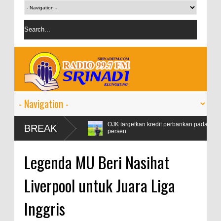
rtamax Naik 99
OJK targetkan kredit perbankan pada 2024 tumbuh 9-1
BREAK
persen
Legenda MU Beri Nasihat
Liverpool untuk Juara Liga
Inggris