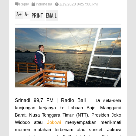
Reply
Indonesia
1/19/2020 04:57:00 PM
A
A
+
-
PRINT
EMAIL
Srinadi 99,7 FM | Radio Bali
Di sela-sela
kunjungan kerjanya ke Labuan Bajo, Manggarai
Barat, Nusa Tenggara Timur (NTT), Presiden Joko
Widodo atau
Jokowi
menyempatkan menikmati
momen matahari terbenam atau sunset. Jokowi