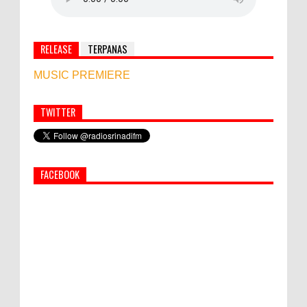
RELEASE
TERPANAS
MUSIC PREMIERE
TWITTER
Simbol Persahabatan, RI Bangun Islamic Centre di
Afghanistan
FACEBOOK
PEMKAB KLUNGKUNG GELAR PASAR
MURAH
Semua ASN Pemprov Bali Wajib Ikuti Tes
Narkoba