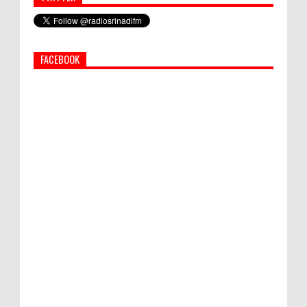
Simbol Persahabatan, RI Bangun Islamic Centre di
Afghanistan
FACEBOOK
PEMKAB KLUNGKUNG GELAR PASAR
MURAH
Bupati Suwirta Ajak PNS Manfaatkan
Beras Lokal
World Marketing Forum 2022:
Sustainability dan Kemanusiaan jadi Kunci
Sukses Pemasar Hadapi Tantangan Bisnis
Jangka Panjang
April 2014, Jokowi Mulai Bongkar Monas