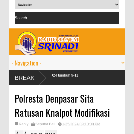
t perbankan pada 2024 tumbuh 9-11
BREAK
Polresta Denpasar Sita
Ratusan Knalpot Modifikasi
Reply
Seputar Bali
1/25/2024 09:10:00 PM
A
A