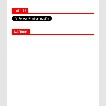
TWITTER
Simbol Persahabatan, RI Bangun Islamic Centre di
Afghanistan
FACEBOOK
PEMKAB KLUNGKUNG GELAR PASAR
MURAH
Bupati Suwirta Ajak PNS Manfaatkan
Beras Lokal
Hati-Hati! Gaya Hidup Hedon Bisa Jadi
Masalah! Simak 5 Alasannya