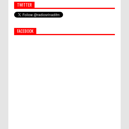
TWITTER
Simbol Persahabatan, RI Bangun Islamic Centre di
Afghanistan
FACEBOOK
PEMKAB KLUNGKUNG GELAR PASAR
MURAH
Bupati Suwirta Ajak PNS Manfaatkan
Beras Lokal
Hati-Hati! Gaya Hidup Hedon Bisa Jadi
Masalah! Simak 5 Alasannya
Semua ASN Pemprov Bali Wajib Ikuti Tes