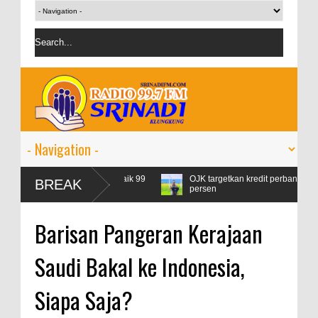
msi Pertamax Naik 99
OJK targetkan kredit perbankan pada 2024 tumbu
BREAK
persen
Barisan Pangeran Kerajaan
Saudi Bakal ke Indonesia,
Siapa Saja?