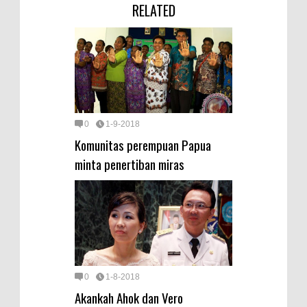
RELATED
0
1-9-2018
Komunitas perempuan Papua
minta penertiban miras
0
1-8-2018
Akankah Ahok dan Vero