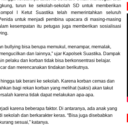
ngkung, turun ke sekolah-sekolah SD untuk memberikan
Kompol I Ketut Suastika telah memerintahkan seluruh
enida untuk menjadi pembina upacara di masing-masing
alam kesempatan itu petugas juga memberikan sosialisasi
ing.
an bullying bisa berupa memukul, menampar, memalak,
mengucilkan dan lainnya,” ujar Kapolsek Suastika. Dampak
ain pelaku dan korban tidak bisa berkonsentrasi belajar.
ncar dan merencanakan tindakan berikutnya.
ingga tak berani ke sekolah. Karena korban cemas dan
ahkan bagi rekan korban yang melihat (saksi) akan takut
ersalah karena tidak dapat melakukan apa-apa.
erjadi karena beberapa faktor. Di antaranya, ada anak yang
di sekolah dan berkarakter keras. “Bisa juga disebabkan
urang sesuai,” katanya.