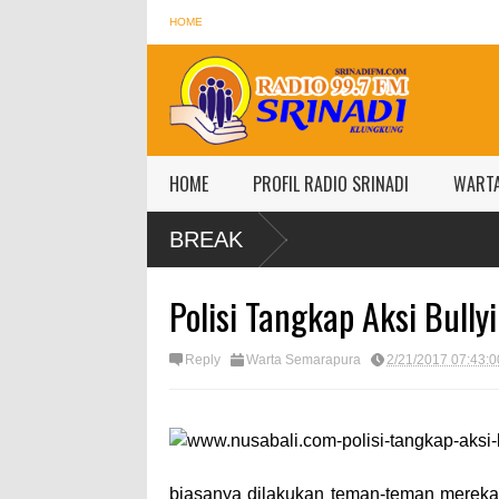
HOME
HOME
PROFIL RADIO SRINADI
WART
BREAK
Polisi Tangkap Aksi Bully
Reply
Warta Semarapura
2/21/2017 07:43:
biasanya dilakukan teman-teman mereka