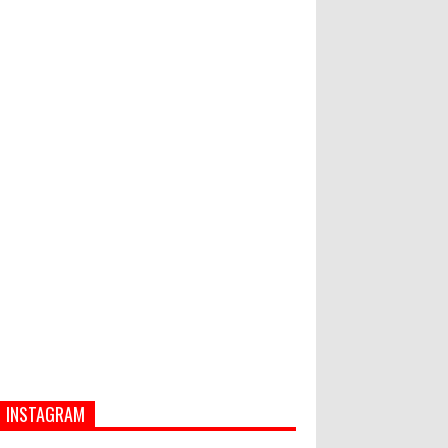
Hati-Hati! Gaya Hidup Hedon Bisa
Jadi Masalah! Simak 5 Alasannya
Semua ASN Pemprov Bali Wajib
Ikuti Tes Narkoba
INSTAGRAM