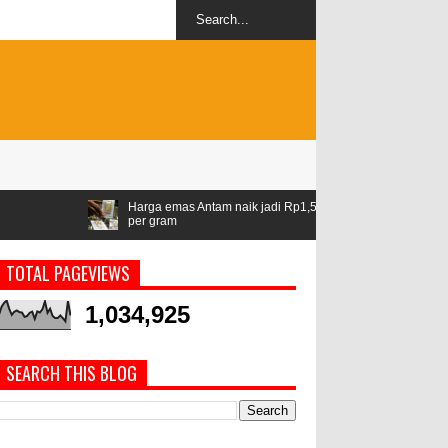
Harga emas Antam naik jadi Rp1,528 juta
Airlangga: ASEAN jadi 
per gram
geopolitik
TOTAL PAGEVIEWS
1,034,925
SEARCH THIS BLOG