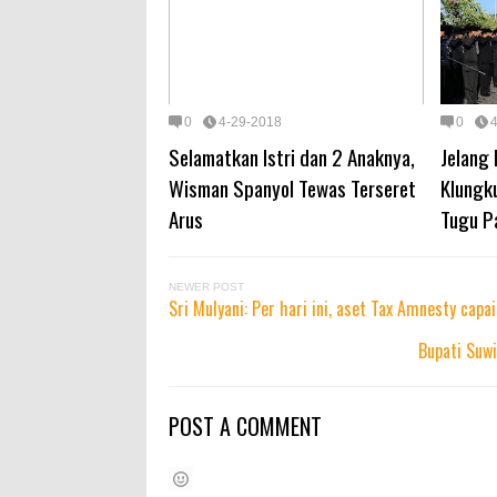
0
4-29-2018
0
Selamatkan Istri dan 2 Anaknya,
Jelang
Wisman Spanyol Tewas Terseret
Klungk
Arus
Tugu P
NEWER POST
Sri Mulyani: Per hari ini, aset Tax Amnesty capai
Bupati Suw
POST A COMMENT