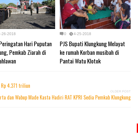
4-26-2018
0
4-25-2018
 Peringatan Hari Puputan
PJS Bupati Klungkung Melayat
ung, Pemkab Ziarah di
ke rumah Korban musibah di
ahlawan
Pantai Watu Klotok
 Rp 4.371 triliun
OLDER POST
irta dan Wabup Made Kasta Hadiri RAT KPRI Sedia Pemkab Klungkung