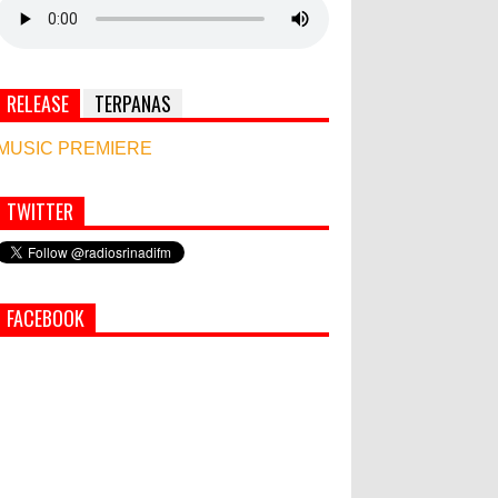
RELEASE
TERPANAS
MUSIC PREMIERE
TWITTER
Simbol Persahabatan, RI Bangun Islamic Centre
di Afghanistan
PEMKAB KLUNGKUNG GELAR
FACEBOOK
PASAR MURAH
Bupati Suwirta Ajak PNS
Manfaatkan Beras Lokal