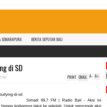
A SEMARAPURA
BERITA SEPUTAR BALI
ing di SD
A
A
PRINT
EMAIL
-
+
00 PM
Srinadi 99,7 FM | Radio Bali -
Aksi ini
 hingga korbannya takut ke sekolah. Untuk mencegah aksi