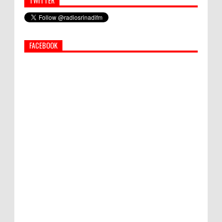
TWITTER
Simbol Persahabatan, RI Bangun Islamic Centre di
Afghanistan
FACEBOOK
PEMKAB KLUNGKUNG GELAR PASAR
MURAH
Bupati Suwirta Ajak PNS Manfaatkan
Beras Lokal
Hati-Hati! Gaya Hidup Hedon Bisa Jadi
Masalah! Simak 5 Alasannya
Semua ASN Pemprov Bali Wajib Ikuti Tes