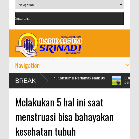
Libur Lebaran, Konsumsi Pertamax Naik 99
OJK targetkan kred
BREAK
Persen
persen
Melakukan 5 hal ini saat
menstruasi bisa bahayakan
kesehatan tubuh