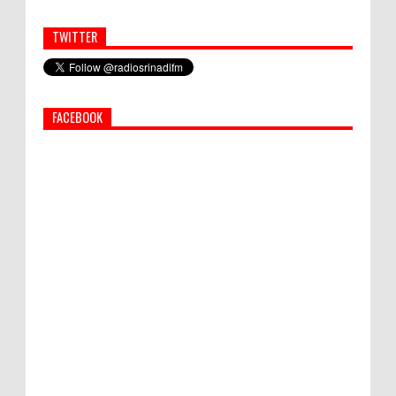
TWITTER
Simbol Persahabatan, RI Bangun Islamic Centre di
Afghanistan
FACEBOOK
PEMKAB KLUNGKUNG GELAR PASAR
MURAH
Bupati Suwirta Ajak PNS Manfaatkan
Beras Lokal
Hati-Hati! Gaya Hidup Hedon Bisa Jadi
Masalah! Simak 5 Alasannya