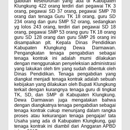
gabdian keseluruhan
yang ada di Kabupaten
Klungkung
422
orang terdiri dari pegawai TK 3
orang, pegawai SD 37 orang, pegawai SMP 78
orang dan tenaga Guru TK 18 orang, guru SD
234 orang dan guru SMP 52 orang,
sedangkan
yg lolos 243 orang,
terdiri dari pegawai SD 18
orang, pegawai SMP 53 orang guru TK 18 orang
guru SD 128 orang dan guru SMP 26 orang
ini
disampaikan plt. Kepala Dinas Pendidikan
Kab
upaten Klungkung Dewa Darmawan.
Pengangkatan tenaga pengabdian sebagai
tenaga kontrak ini adalah murni dilakukan
dengan menggunakan penyeleksian administrasi
yang lakukan oleh tim yang sudah dibentuk oleh
Dinas Pendidikan. Tenaga pengabdian yang
diangkat menjadi tenaga kontrak adalah sebuah
kebijakan yang dilakukan oleh Bupati Klungkung
terkait dengan kurangnya tenaga guru di tingkat
TK, SD, dan SMP di Kabupaten Klungkung.
Dewa Darmawan juga mengatakan bahwa
dengan diangkatnya tenaga pengabdian sebagai
tenaga kontrak cukup menunjang dalam rangka
proses atau kekurangan tenaga pengajar/ tata
Usaha yang ada di Kabupaten Klungkung,
gaji
tenaga kontrak ini diambil dari
Anggaran APBD