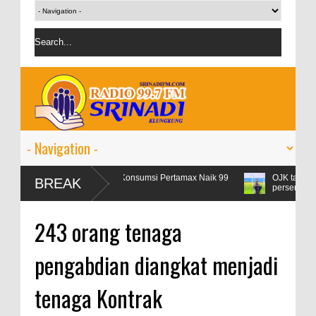
Libur Lebaran, Konsumsi Pertamax Naik 99
OJK targetkan kredit pe
BREAK
Persen
persen
243 orang tenaga
pengabdian diangkat menjadi
tenaga Kontrak