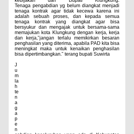
kebijakan dari Bupati Klungkung.
Tenaga
pengabdian yg belum diangkat menjadi
tenaga kontrak agar tidak kecewa karena ini
adalah sebuah proses, dan kepada semua
tenaga kontrak yang diangkat
agar bisa
bersyukur dan mengajak untuk bersama-sama
memajukan kota Klungkung dengan kerja, kerja
dan kerja,"jangan terlalu memikirkan besaran
penghasilan yang diterima, apabila PAD kita bisa
meningkat maka untuk kenaikan penghasilan
bisa dipertimbangkan." terang bupati Suwirta
J
u
m
la
h
te
n
a
g
a
p
e
n