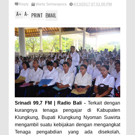
Reply
Warta Semarapura
4/13/2017 07:51:00 PM
A
A
+
-
PRINT
EMAIL
Srinadi 99,7 FM | Radio Bali -
Terkait dengan
kurangnya tenaga pengajar di Kabupaten
Klungkung, Bupati Klungkung Nyoman Suwirta
mengambil suatu kebijakan dengan mengangkat
Tenaga pengabdian yang ada disekolah,