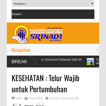
Libur Lebaran, Konsumsi Pertamax Naik 99
OJK targetkan kredit 
BREAK
Persen
persen
KESEHATAN : Telur Wajib
untuk Pertumbuhan
Reply
Gaya Hidup
7/12/2017 05:49:00 PM
A
A