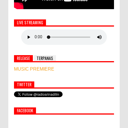
LIVE STREAMING
RELEASE
TERPANAS
MUSIC PREMIERE
TWITTER
Simbol Persahabatan, RI Bangun Islamic Centre di
Afghanistan
FACEBOOK
World Marketing Forum 2022:
Sustainability dan Kemanusiaan jadi Kunci
Sukses Pemasar Hadapi Tantangan Bisnis