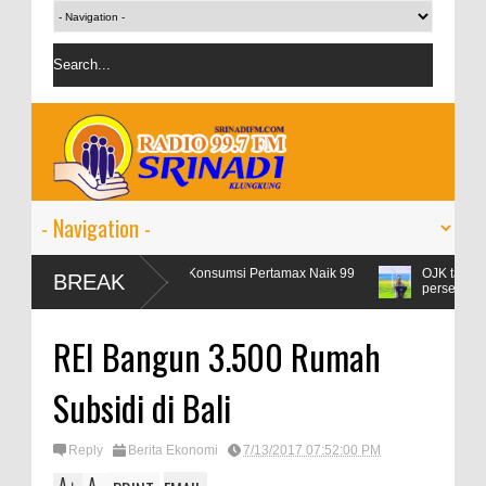
Libur Lebaran, Konsumsi Pertamax Naik 99
OJK targetkan kredi
BREAK
Persen
persen
REI Bangun 3.500 Rumah
Subsidi di Bali
Reply
Berita Ekonomi
7/13/2017 07:52:00 PM
A
A