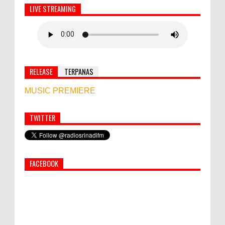
LIVE STREAMING
RELEASE
TERPANAS
MUSIC PREMIERE
TWITTER
Simbol Persahabatan, RI Bangun Islamic Centre di
Afghanistan
FACEBOOK
PEMKAB KLUNGKUNG GELAR PASAR
MURAH
Bupati Suwirta Ajak PNS Manfaatkan