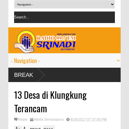
mbuh 9-11
BREAK
13 Desa di Klungkung
Terancam
Reply
Warta Semarapura
9/18/2017 07:37:00 PM
A
A