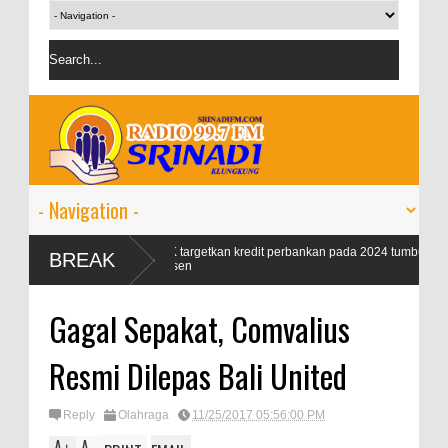
k 99
OJK targetkan kredit perbankan pada 2024 tumbuh 9-11
BREAK
persen
Gagal Sepakat, Comvalius
Resmi Dilepas Bali United
Reply
Olahraga
11/25/2017 05:56:00 PM
A
A