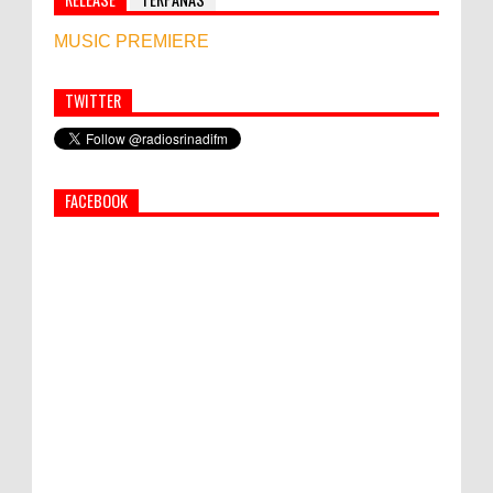
MUSIC PREMIERE
TWITTER
Simbol Persahabatan, RI Bangun Islamic Centre di
Afghanistan
FACEBOOK
PEMKAB KLUNGKUNG GELAR PASAR
MURAH
Bupati Suwirta Ajak PNS Manfaatkan
Beras Lokal
World Marketing Forum 2022:
Sustainability dan Kemanusiaan jadi Kunci