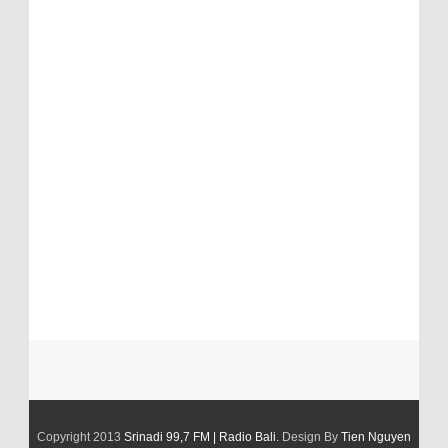
Copyright 2013
Srinadi 99,7 FM | Radio Bali
. Design By
Tien Nguyen