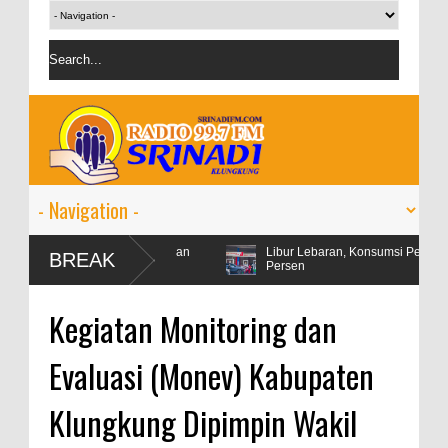
il di tengah ketegangan
Libur Lebaran, Konsumsi Pertamax Naik 99
BREAK
Persen
Kegiatan Monitoring dan
Evaluasi (Monev) Kabupaten
Klungkung Dipimpin Wakil