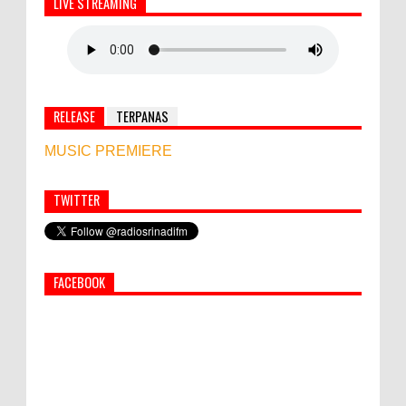
LIVE STREAMING
RELEASE
TERPANAS
MUSIC PREMIERE
TWITTER
Simbol Persahabatan, RI Bangun Islamic Centre di
Afghanistan
FACEBOOK
PEMKAB KLUNGKUNG GELAR PASAR
MURAH
Bupati Suwirta Ajak PNS Manfaatkan