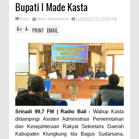
Bupati I Made Kasta
Reply
Warta Semarapura
11/30/2017 07:19:00 PM
A
A
+
-
PRINT
EMAIL
Srinadi 99,7 FM | Radio Bali -
Wabup Kasta
didampingi Asisten Administrasi Pemerintahan
dan Kesejahteraan Rakyat Sekretaris Daerah
Kabupaten Klungkung Ida Bagus Sudarsana,