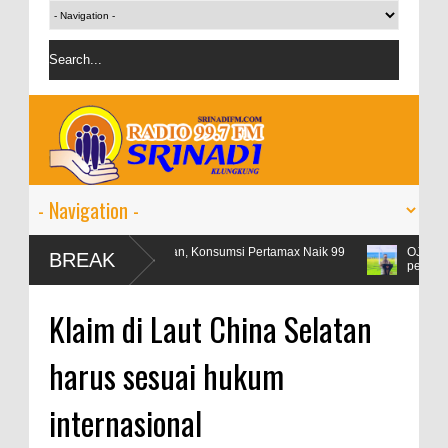
Libur Lebaran, Konsumsi Pertamax Naik 99
OJK targetkan kred
BREAK
Persen
persen
Klaim di Laut China Selatan
harus sesuai hukum
internasional