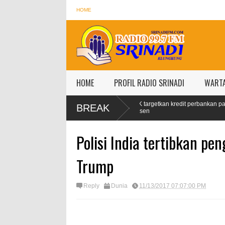
HOME
HOME
PROFIL RADIO SRINADI
WART
Pertamax Naik 99
OJK targetkan kredit perbankan pada 2024 tumbuh 9
BREAK
persen
Polisi India tertibkan p
Trump
Reply
Dunia
11/13/2017 07:07:00 PM