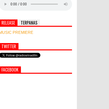
RELEASE
TERPANAS
MUSIC PREMIERE
TWITTER
World Marketing Forum 2022:
Sustainability dan Kemanusiaan
jadi Kunci Sukses Pemasar
Hadapi Tantangan Bisnis Jangka
FACEBOOK
Panjang
Simbol Persahabatan, RI Bangun Islamic Centre
di Afghanistan
PEMKAB KLUNGKUNG GELAR