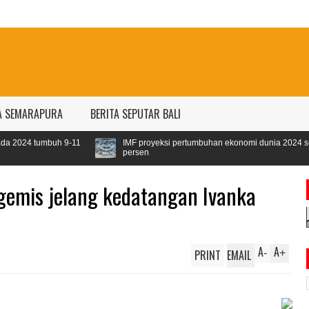
A SEMARAPURA
BERITA SEPUTAR BALI
-11
IMF proyeksi pertumbuhan ekonomi dunia 2024 sebesar 3,1
persen
engemis jelang kedatangan Ivanka
A
A
PRINT
EMAIL
-
+