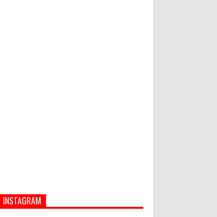
PASAR MURAH
Bupati Suwirta Ajak PNS
Manfaatkan Beras Lokal
Hati-Hati! Gaya Hidup Hedon Bisa
Jadi Masalah! Simak 5 Alasannya
INSTAGRAM