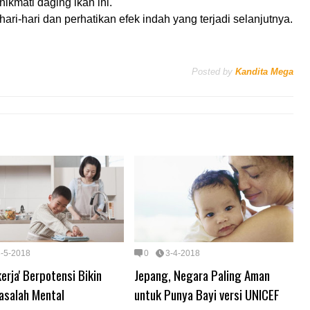
ikmati daging ikan ini.
ri-hari dan perhatikan efek indah yang terjadi selanjutnya.
Posted by
Kandita Mega
3-5-2018
0
3-4-2018
kerja' Berpotensi Bikin
Jepang, Negara Paling Aman
asalah Mental
untuk Punya Bayi versi UNICEF