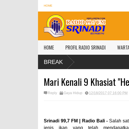
HOME
HOME
PROFIL RADIO SRINADI
WART
BREAK
Mari Kenali 9 Khasiat "H
Reply
Gaya Hidup
12/18/2017 07:16:00 PM
Srinadi 99,7 FM | Radio Bali -
Salah sa
jenis
ikan
yang telah mendapatka