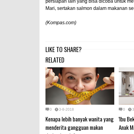
persiapan lain yang bisa dicoba untuk men
Mari, sertakan salmon dalam makanan seha
(Kompas.com)
LIKE TO SHARE?
RELATED
0
3-8-2018
0
Kenapa lebih banyak wanita yang
'Ibu Be
menderita gangguan makan
Anak M