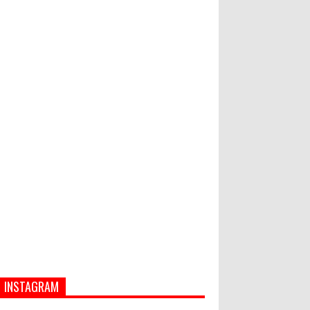
Hati-Hati! Gaya Hidup Hedon Bisa
Jadi Masalah! Simak 5 Alasannya
World Marketing Forum 2022:
Sustainability dan Kemanusiaan
jadi Kunci Sukses Pemasar
Hadapi Tantangan Bisnis Jangka
Panjang
INSTAGRAM