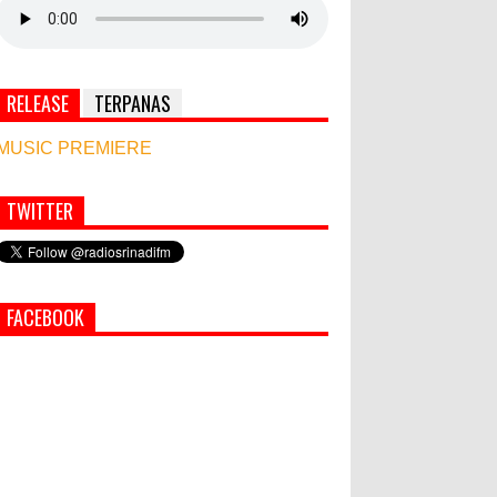
RELEASE
TERPANAS
MUSIC PREMIERE
TWITTER
Simbol Persahabatan, RI Bangun Islamic Centre
di Afghanistan
PEMKAB KLUNGKUNG GELAR
FACEBOOK
PASAR MURAH
Bupati Suwirta Ajak PNS
Manfaatkan Beras Lokal