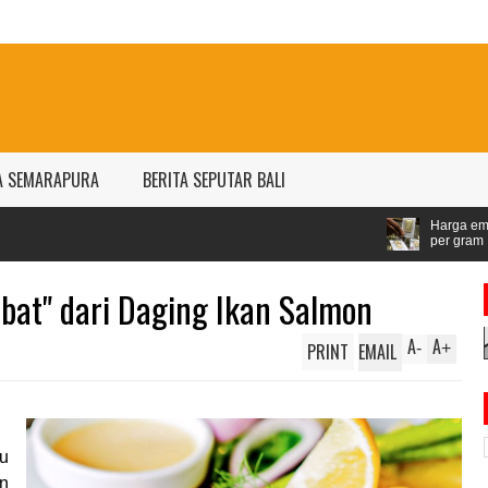
A SEMARAPURA
BERITA SEPUTAR BALI
Harga emas Antam naik jadi Rp1,5
per gram
ebat" dari Daging Ikan Salmon
A
A
PRINT
EMAIL
-
+
tu
n