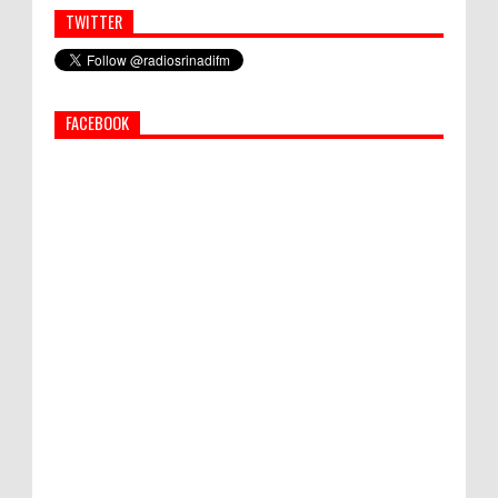
TWITTER
Simbol Persahabatan, RI Bangun Islamic Centre di
Afghanistan
FACEBOOK
PEMKAB KLUNGKUNG GELAR PASAR
MURAH
Bupati Suwirta Ajak PNS Manfaatkan
Beras Lokal
Hati-Hati! Gaya Hidup Hedon Bisa Jadi
Masalah! Simak 5 Alasannya