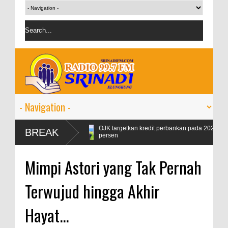
max Naik 99
OJK targetkan kredit perbankan pada 2024 tumbuh 9-11
BREAK
persen
Mimpi Astori yang Tak Pernah
Terwujud hingga Akhir
Hayat...