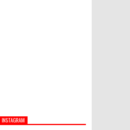
Hati-Hati! Gaya Hidup Hedon Bisa
Jadi Masalah! Simak 5 Alasannya
Banjir dan Longsor di Buleleng,
Empat Orang Tewas
INSTAGRAM