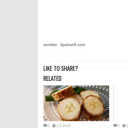
sumber : liputran6.com
LIKE TO SHARE?
RELATED
0
1-5-2018
0