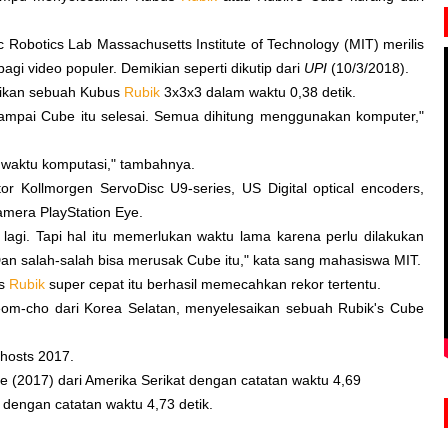
Robotics Lab Massachusetts Institute of Technology (MIT) merilis
agi video populer. Demikian seperti dikutip dari
UPI
(10/3/2018).
saikan sebuah Kubus
Rubik
3x3x3 dalam waktu 0,38 detik.
n sampai Cube itu selesai. Semua dihitung menggunakan komputer,"
 waktu komputasi," tambahnya.
r Kollmorgen ServoDisc U9-series, US Digital optical encoders,
amera PlayStation Eye.
t lagi. Tapi hal itu memerlukan waktu lama karena perlu dilakukan
an salah-salah bisa merusak Cube itu," kata sang mahasiswa MIT.
us
Rubik
super cepat itu berhasil memecahkan rekor tertentu.
eom-cho dari Korea Selatan, menyelesaikan sebuah Rubik's Cube
Ghosts 2017.
e (2017) dari Amerika Serikat dengan catatan waktu 4,69
a dengan catatan waktu 4,73 detik.