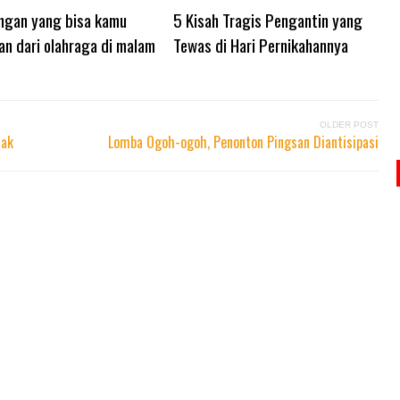
ngan yang bisa kamu
5 Kisah Tragis Pengantin yang
n dari olahraga di malam
Tewas di Hari Pernikahannya
OLDER POST
nak
Lomba Ogoh-ogoh, Penonton Pingsan Diantisipasi