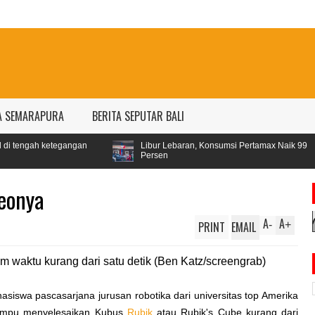
A SEMARAPURA
BERITA SEPUTAR BALI
gan
Libur Lebaran, Konsumsi Pertamax Naik 99
OJK targe
Persen
persen
deonya
A
A
PRINT
EMAIL
-
+
siswa pascasarjana jurusan robotika dari universitas top Amerika
mampu menyelesaikan Kubus
Rubik
atau Rubik's Cube kurang dari