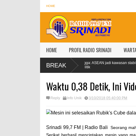
HOME
HOME
PROFIL RADIO SRINADI
WART
Rp1,528 juta
Airlangga: ASEAN jadi kawasan stabil di tengah ketegan
BREAK
geopolitik
Waktu 0,38 Detik, Ini Vi
Reply
Info Unik
3/10/2018 05:40:00 PM
Srinadi 99,7 FM | Radio Bali
Seorang maha
Serikat berhasil menciptakan mesin yang 