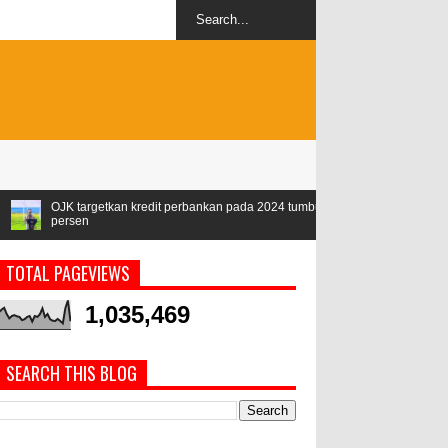
tkan kredit perbankan pada 2024 tumbuh 9-11
IMF proyeksi pertumbuha
persen
TOTAL PAGEVIEWS
1,035,469
SEARCH THIS BLOG