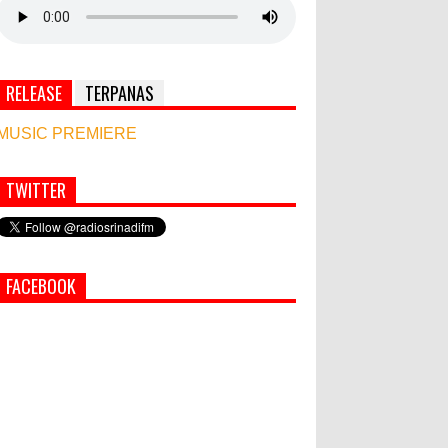
RELEASE
TERPANAS
MUSIC PREMIERE
TWITTER
Simbol Persahabatan, RI Bangun Islamic Centre
di Afghanistan
PEMKAB KLUNGKUNG GELAR
FACEBOOK
PASAR MURAH
Bupati Suwirta Ajak PNS
Manfaatkan Beras Lokal