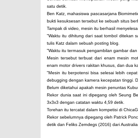
satu detik.
Ben Katz, mahasiswa pascasarjana Biomimetic 
bukti kesuksesan tersebut ke sebuah situs berb
Tampak di video, mesin itu berhasil menyele
"Waktu itu dihitung dari saat tombol diteka
tulis Katz dalam sebuah posting blog.
"Waktu itu termasuk pengambilan gambar dan
Mesin tersebut terbuat dari enam mesin moto
enam motor drivers rakitan khusus, dan dua k
"Mesin itu berpotensi bisa selesai lebih cepa
debugging dengan kamera kecepatan tinggi. D
Belum diketahui apakah mesin penuntas Kub
Rekor dunia saat ini dipegang oleh Seung B
3x3x3 dengan catatan waktu 4,59 detik.
Torehan itu tercatat dalam kompetisi di Chica
Rekor sebelumnya dipegang oleh Patrick Ponc
detik dan Feliks Zemdegs (2016) dari Australi