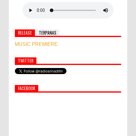
RELEASE
TERPANAS
MUSIC PREMIERE
TWITTER
Simbol Persahabatan, RI Bangun Islamic Centre di
Afghanistan
FACEBOOK
PEMKAB KLUNGKUNG GELAR PASAR
MURAH
Bupati Suwirta Ajak PNS Manfaatkan
Beras Lokal