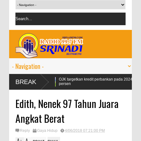
ax Naik 99
OJK targetkan kredit perbankan pada 2024 tumbuh 9-11
BREAK
persen
Edith, Nenek 97 Tahun Juara
Angkat Berat
Reply
Gaya Hidup
4/06/2018 07:21:00 PM
A
A