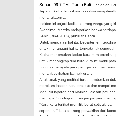
Srinadi 99,7 FM | Radio Bali
Kejadian luc
Jepang. Akibat kura-kura raksaksa yang dimili
menangkapnya.
Insiden ini terjadi ketika seorang warga yang 
Akashima. Mereka melaporkan bahwa terdapat d
Senin (30/4/2018), pukul tiga sore.
Untuk mengatasi hal itu, Departemen Kepolis
untuk menangani hal itu ternyata tak semudah 
Ketika menemukan kedua kura-kura tersebut, 
untuk menangkap dua kura-kura ke mobil patro
Lucunya, ternyata para petugas sampai harus
menarik perhatian banyak orang.
Anak-anak yang melihat turut memberikan d
merekam insiden lucu tersebut dan sampai men
Menurut laporan dari Mainichi, alasan petuga
mencapai 30 kilogram dengan panjang mencap
"Kura-kura terlihat memiliki berat setidaknya 
seperti itu," kata seorang perwakilan dari kant