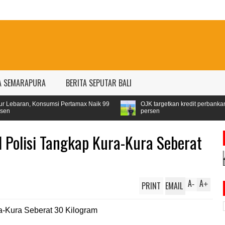
A SEMARAPURA
BERITA SEPUTAR BALI
msi Pertamax Naik 99
OJK targetkan kredit perbankan pada 2024 tumbu
persen
l Polisi Tangkap Kura-Kura Seberat
A
A
PRINT
EMAIL
-
+