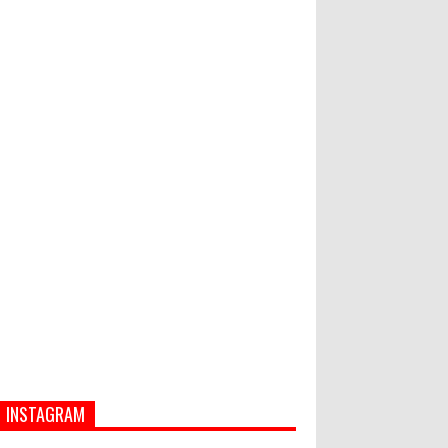
Bupati Suwirta Ajak PNS
Manfaatkan Beras Lokal
Hati-Hati! Gaya Hidup Hedon Bisa
Jadi Masalah! Simak 5 Alasannya
INSTAGRAM