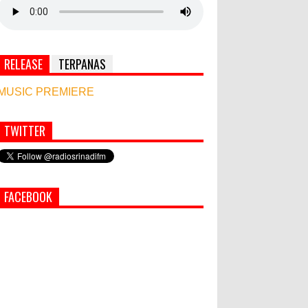
RELEASE
TERPANAS
MUSIC PREMIERE
TWITTER
Simbol Persahabatan, RI Bangun Islamic Centre
di Afghanistan
PEMKAB KLUNGKUNG GELAR
FACEBOOK
PASAR MURAH
Semua ASN Pemprov Bali Wajib
Ikuti Tes Narkoba