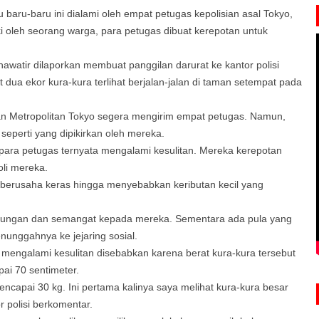
u baru-baru ini dialami oleh empat petugas kepolisian asal Tokyo,
ki oleh seorang warga, para petugas dibuat kerepotan untuk
khawatir dilaporkan membuat panggilan darurat ke kantor polisi
ua ekor kura-kura terlihat berjalan-jalan di taman setempat pada
ian Metropolitan Tokyo segera mengirim empat petugas. Namun,
seperti yang dipikirkan oleh mereka.
para petugas ternyata mengalami kesulitan. Mereka kerepotan
li mereka.
 berusaha keras hingga menyebabkan keributan kecil yang
ukungan dan semangat kepada mereka. Sementara ada pula yang
unggahnya ke jejaring sosial.
s mengalami kesulitan disebabkan karena berat kura-kura tersebut
ai 70 sentimeter.
mencapai 30 kg. Ini pertama kalinya saya melihat kura-kura besar
or polisi berkomentar.