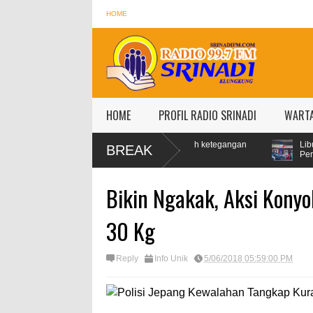
HOME
HOME
PROFIL RADIO SRINADI
WART
EAN jadi kawasan stabil di tengah ketegangan
Libur Lebaran, Konsu
BREAK
Persen
Bikin Ngakak, Aksi Konyo
30 Kg
Reply
Info Unik
5/06/2018 05:59:00 PM