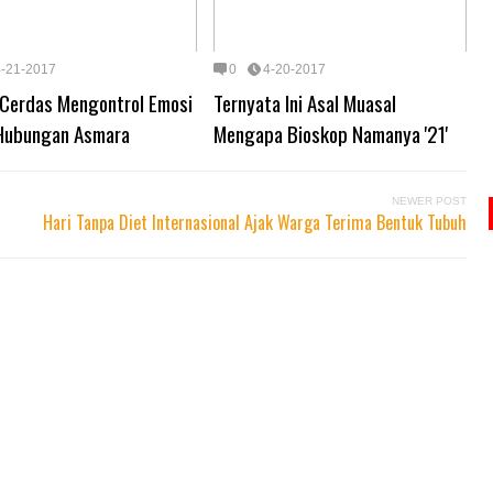
4-21-2017
0
4-20-2017
 Cerdas Mengontrol Emosi
Ternyata Ini Asal Muasal
Hubungan Asmara
Mengapa Bioskop Namanya '21'
NEWER POST
Hari Tanpa Diet Internasional Ajak Warga Terima Bentuk Tubuh