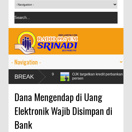
 Pertamax Naik 99
OJK targetkan kredit perbankan pada 2024 tumbuh 
BREAK
persen
Dana Mengendap di Uang
Elektronik Wajib Disimpan di
Bank