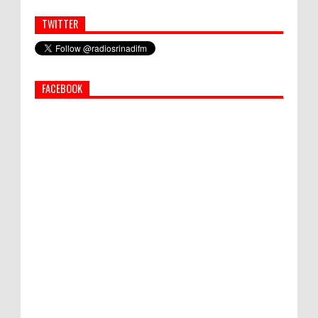
TWITTER
Simbol Persahabatan, RI Bangun Islamic Centre di
Afghanistan
FACEBOOK
PEMKAB KLUNGKUNG GELAR PASAR
MURAH
Bupati Suwirta Ajak PNS Manfaatkan
Beras Lokal
Hati-Hati! Gaya Hidup Hedon Bisa Jadi
Masalah! Simak 5 Alasannya