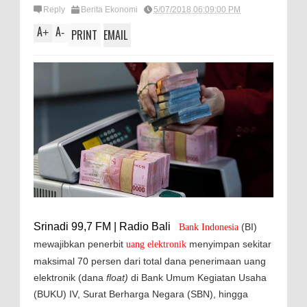
Reply
Berita Ekonomi
5/07/2018 06:09:00 PM
A
A
+
-
PRINT
EMAIL
Srinadi 99,7 FM | Radio Bali
(BI)
Bank Indonesia
mewajibkan penerbit
menyimpan sekitar
uang elektronik
maksimal 70 persen dari total dana penerimaan uang
elektronik (dana
float)
di Bank Umum Kegiatan Usaha
(BUKU) IV, Surat Berharga Negara (SBN), hingga