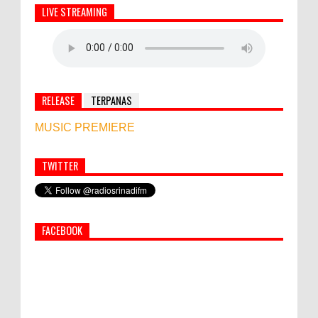
LIVE STREAMING
RELEASE
TERPANAS
MUSIC PREMIERE
TWITTER
Simbol Persahabatan, RI Bangun Islamic Centre di
Afghanistan
FACEBOOK
PEMKAB KLUNGKUNG GELAR PASAR
MURAH
Bupati Suwirta Ajak PNS Manfaatkan