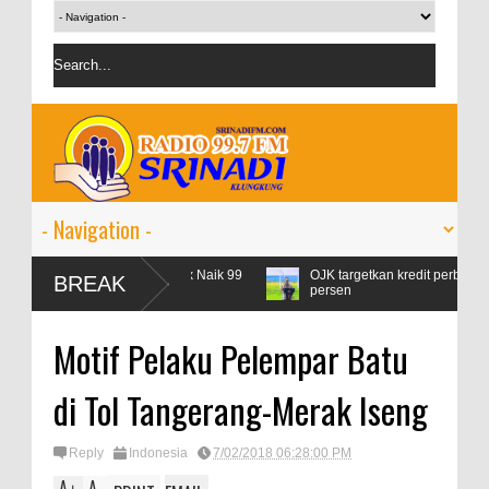
Konsumsi Pertamax Naik 99
OJK targetkan kredit perbankan pada 2024 
BREAK
persen
Motif Pelaku Pelempar Batu
di Tol Tangerang-Merak Iseng
Reply
Indonesia
7/02/2018 06:28:00 PM
A
A