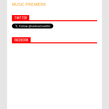
MUSIC PREMIERE
TWITTER
Simbol Persahabatan, RI Bangun Islamic Centre di
Afghanistan
FACEBOOK
PEMKAB KLUNGKUNG GELAR PASAR
MURAH
Bupati Suwirta Ajak PNS Manfaatkan
Beras Lokal
Hati-Hati! Gaya Hidup Hedon Bisa Jadi
Masalah! Simak 5 Alasannya