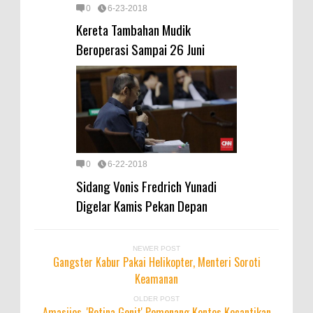
0
6-23-2018
Kereta Tambahan Mudik
Beroperasi Sampai 26 Juni
0
6-22-2018
Sidang Vonis Fredrich Yunadi
Digelar Kamis Pekan Depan
NEWER POST
Gangster Kabur Pakai Helikopter, Menteri Soroti
Keamanan
OLDER POST
Amasijos, 'Betina Genit' Pemenang Kontes Kecantikan