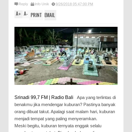
Reply
Info Unik
9/26/2018 05:47:00 PM
A
A
+
-
PRINT
EMAIL
Srinadi 99,7 FM | Radio Bali
Apa yang terlintas di
benakmu jika mendengar kuburan? Pastinya banyak
orang dibuat takut. Apalagi saat malam hari, kuburan
menjadi tempat yang paling menyeramkan.
Meski begitu, kuburan ternyata enggak selalu