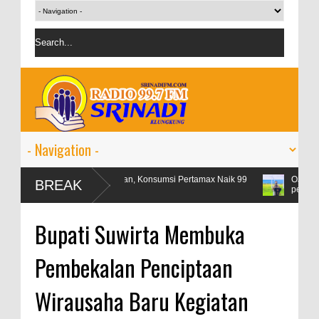
Libur Lebaran, Konsumsi Pertamax Naik 99
OJK targetkan kred
BREAK
Persen
persen
Bupati Suwirta Membuka
Pembekalan Penciptaan
Wirausaha Baru Kegiatan