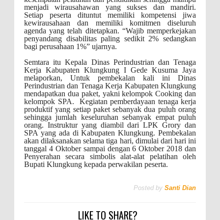
menjadi wirausahawan yang sukses dan mandiri.
Setiap peserta dituntut memiliki kompetensi jiwa
kewirausahaan dan memiliki komitmen diseluruh
agenda yang telah ditetapkan. “Wajib memperkejakan
penyandang disabilitas paling sedikit 2% sedangkan
bagi perusahaan 1%” ujarnya.
Semtara itu Kepala Dinas Perindustrian dan Tenaga
Kerja Kabupaten Klungkung I Gede Kusuma Jaya
melaporkan, Untuk pembekalan kali ini Dinas
Perindustrian dan Tenaga Kerja Kabupaten Klungkung
mendapatkan dua paket, yakni kelompok Cooking dan
kelompok SPA. Kegiatan pemberdayaan tenaga kerja
produktif yang setiap paket sebanyak dua puluh orang
sehingga jumlah keseluruhan sebanyak empat puluh
orang. Instruktur yang diambil dari LPK Grory dan
SPA yang ada di Kabupaten Klungkung. Pembekalan
akan dilaksanakan selama tiga hari, dimulai dari hari ini
tanggal 4 Oktober sampai dengan 6 Oktober 2018 dan
Penyerahan secara simbolis alat-alat pelatihan oleh
Bupati Klungkung kepada perwakilan peserta.
Posted by
Santi Dian
LIKE TO SHARE?