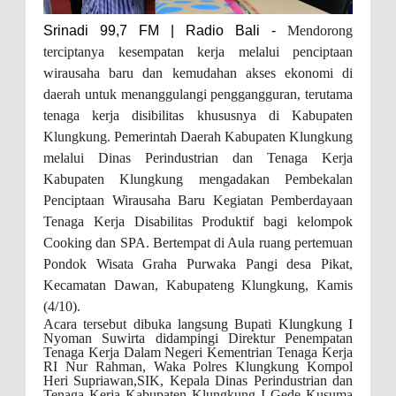
Srinadi 99,7 FM | Radio Bali -
Mendorong
terciptanya kesempatan kerja melalui penciptaan
wirausaha baru dan kemudahan akses ekonomi di
daerah untuk menanggulangi penggangguran, terutama
tenaga kerja disibilitas khususnya di Kabupaten
Klungkung. Pemerintah Daerah Kabupaten Klungkung
melalui Dinas Perindustrian dan Tenaga Kerja
Kabupaten Klungkung mengadakan Pembekalan
Penciptaan Wirausaha Baru Kegiatan Pemberdayaan
Tenaga Kerja Disabilitas Produktif bagi kelompok
Cooking dan SPA. Bertempat di Aula ruang pertemuan
Pondok Wisata Graha Purwaka Pangi desa Pikat,
Kecamatan Dawan, Kabupateng Klungkung, Kamis
(4/10).
Acara tersebut dibuka langsung Bupati Klungkung I
Nyoman Suwirta didampingi Direktur Penempatan
Tenaga Kerja Dalam Negeri Kementrian Tenaga Kerja
RI Nur Rahman, Waka Polres Klungkung Kompol
Heri Supriawan,SIK, Kepala Dinas Perindustrian dan
Tenaga Kerja Kabupaten Klungkung
I Gede Kusuma