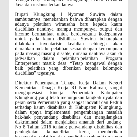
Jaya dan instansi terkait lainya.
Bupati Klungkung I Nyoman Suwirta dalam
sambutannya, menekankan bahwa diharapkan dengan
adanya pelatihan
wirausaha baru kepada kaum
disabilitas nantinya mampu mempunyai output dan
income bermanfaat untuk berdayaguna kedepannya
untuk pada kaum disibilitas. Suwirta beharapkan
dilakukan inventarisir keahlian sehingga akan
diarahkan melalui pelatihan sesuai dengan kemampuan
pada masing-masing disable, dimana nantinya akan di
jadwalkan dalam pelatihan-pelatihan Program
Enterpreneur masuk desa. “Tetap mengawal dengan
baik pelatihan yang diberikan kepada kelompok
disabilitas” tegasnya.
Direktur Penempatan Tenaga Kerja Dalam Negeri
Kementrian Tenaga Kerja RI Nur Rahman, sangat
mengapresiasi kinerja Pemerintah Kabupaten
Klungkung yang telah menunjukan langkah nyata dan
peran serta Pemerintah yang sangat inovatif dan Peduli
terhadap kaum disabilitas di Kabupaten Klungkung,
dalam upaya implementasi pengembangan masalah
hak-hak penyandang disabilitas dan mengilangkan
diskriminasi dalam menjalakan amanah dari undang
No 8 Tahun 2016 tentang penyandang disabilitas dan
peningkatan kemandirian kerja, memberikan
kesempatan pelatihan dan pendidikan sehingga mampu