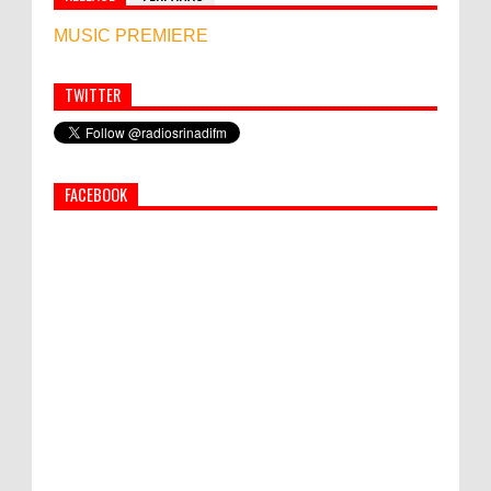
MUSIC PREMIERE
TWITTER
Simbol Persahabatan, RI Bangun Islamic Centre di
Afghanistan
FACEBOOK
PEMKAB KLUNGKUNG GELAR PASAR
MURAH
Bupati Suwirta Ajak PNS Manfaatkan
Beras Lokal
Hati-Hati! Gaya Hidup Hedon Bisa Jadi
Masalah! Simak 5 Alasannya