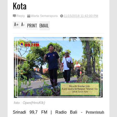
Kota
Reply
Warta Semarapura
11/15/2018 11:42:00 PM
A
A
+
-
PRINT
EMAIL
foto : Open(HmsKlk)
Srinadi 99,7 FM | Radio Bali -
Pemerintah