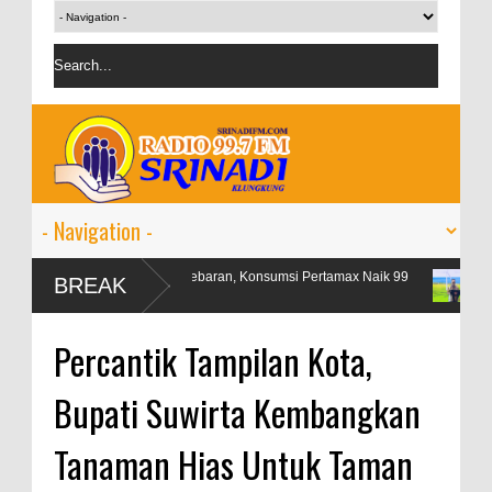
Libur Lebaran, Konsumsi Pertamax Naik 99
OJK targetkan 
BREAK
Persen
persen
Percantik Tampilan Kota,
Bupati Suwirta Kembangkan
Tanaman Hias Untuk Taman