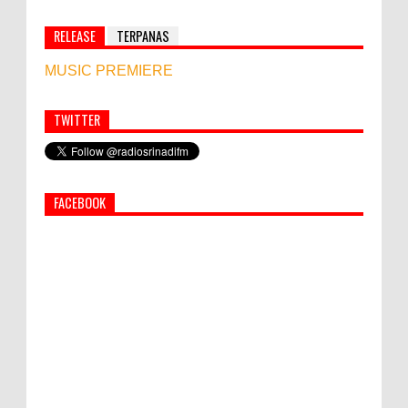
RELEASE
TERPANAS
MUSIC PREMIERE
TWITTER
Simbol Persahabatan, RI Bangun Islamic Centre di
Afghanistan
FACEBOOK
PEMKAB KLUNGKUNG GELAR PASAR
MURAH
Hati-Hati! Gaya Hidup Hedon Bisa Jadi
Masalah! Simak 5 Alasannya