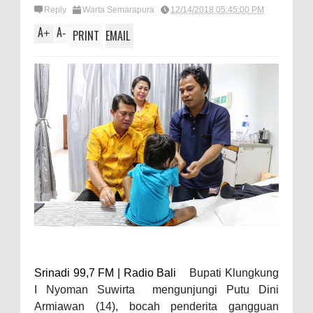
Reply
Warta Semarapura
12/14/2018 05:45:00 PM
A
A
+
-
PRINT
EMAIL
Srinadi 99,7 FM | Radio Bali
Bupati Klungkung
I Nyoman Suwirta mengunjungi Putu Dini
Armiawan (14), bocah penderita gangguan