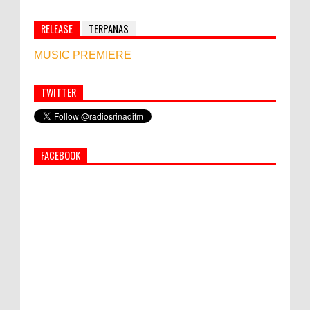
RELEASE
TERPANAS
MUSIC PREMIERE
TWITTER
Simbol Persahabatan, RI Bangun Islamic Centre di
Afghanistan
FACEBOOK
World Marketing Forum 2022:
Sustainability dan Kemanusiaan jadi Kunci
Sukses Pemasar Hadapi Tantangan Bisnis
Jangka Panjang
PEMKAB KLUNGKUNG GELAR PASAR
MURAH