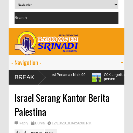
bur Lebaran, Konsumsi Pertamax Naik 99
OJK targetkan kredit perbank
BREAK
rsen
persen
Israel Serang Kantor Berita
Palestina
Reply
Dunia
12/10/2018 04:56:00 PM
A
A