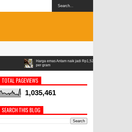
Harga emas Antam naik jadi Rp1,528 juta
Airlangga: ASEAN jadi kawa
per gram
geopolitik
TOTAL PAGEVIEWS
1,035,461
SEARCH THIS BLOG