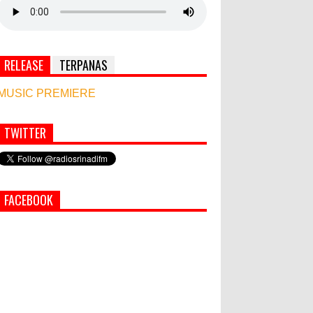
RELEASE
TERPANAS
MUSIC PREMIERE
TWITTER
Simbol Persahabatan, RI Bangun Islamic Centre
di Afghanistan
PEMKAB KLUNGKUNG GELAR
FACEBOOK
PASAR MURAH
Bupati Suwirta Ajak PNS
Manfaatkan Beras Lokal