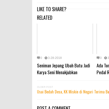
LIKE TO SHARE?
RELATED
0
3-28-2018
0
Seniman Jepang Ubah Batu Jadi
Ada Tom
Karya Seni Menakjubkan
Pedal 
OLDER POST
Usai Bedah Desa, KK Miskin di Negari Terima B
POST A COMMENT