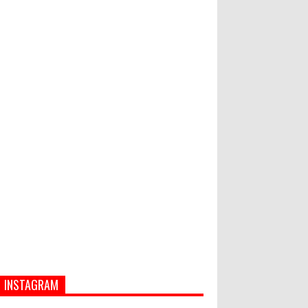
Hati-Hati! Gaya Hidup Hedon Bisa
Jadi Masalah! Simak 5 Alasannya
Banjir dan Longsor di Buleleng,
Empat Orang Tewas
INSTAGRAM