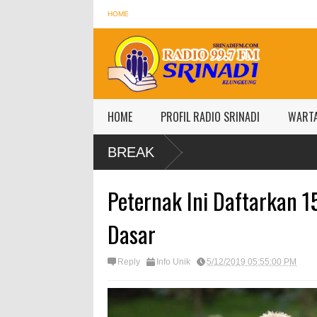
HOME
HOME
PROFIL RADIO SRINADI
WART
BREAK
Peternak Ini Daftarkan 1
Dasar
Reply
Info Unik
5/12/2019 05:55:00 PM