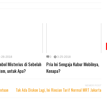
3-26-2018
0
3-25-2018
bol Misterius di Sebelah
Pria Ini Sengaja Kubur Mobilnya,
Rem, untuk Apa?
Kenapa?
NEWER POST
antuan
Tak Ada Diskon Lagi, Ini Rincian Tarif Normal MRT Jakarta