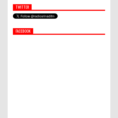
TWITTER
Simbol Persahabatan, RI Bangun Islamic Centre di
Afghanistan
FACEBOOK
PEMKAB KLUNGKUNG GELAR PASAR
MURAH
Bupati Suwirta Ajak PNS Manfaatkan
Beras Lokal
Hati-Hati! Gaya Hidup Hedon Bisa Jadi
Masalah! Simak 5 Alasannya