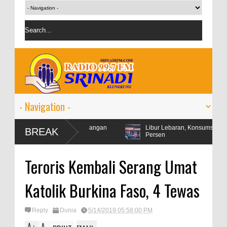
abil di tengah ketegangan
Libur Lebaran, Konsumsi Pertamax Naik 9
BREAK
Persen
Teroris Kembali Serang Umat
Katolik Burkina Faso, 4 Tewas
Reply
Dunia
5/14/2019 05:58:00 PM
A
A