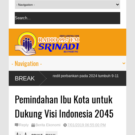
JK targetkan kredit perbankan pada 2024 tumbuh 9-11
BREAK
ersen
Pemindahan Ibu Kota untuk
Dukung Visi Indonesia 2045
Reply
Berita Ekonomi
7/01/2019 06:55:00 PM
A
A