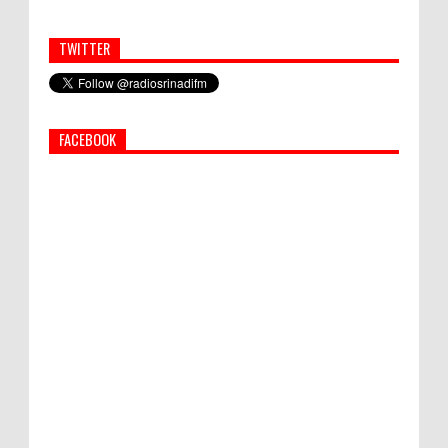
TWITTER
Simbol Persahabatan, RI Bangun Islamic Centre di
Afghanistan
FACEBOOK
PEMKAB KLUNGKUNG GELAR PASAR
MURAH
Bupati Suwirta Ajak PNS Manfaatkan
Beras Lokal
World Marketing Forum 2022:
Sustainability dan Kemanusiaan jadi Kunci
Sukses Pemasar Hadapi Tantangan Bisnis
Jangka Panjang