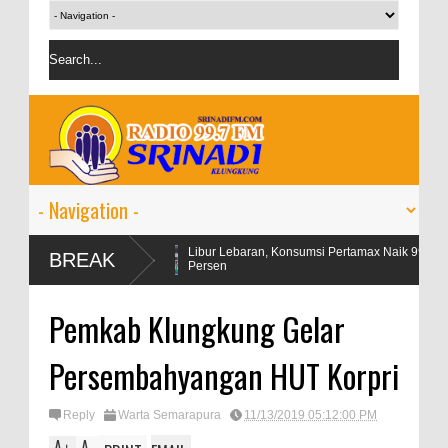
tegangan
Libur Lebaran, Konsumsi Pertamax Naik 99
OJK t
BREAK
Persen
pers
Pemkab Klungkung Gelar
Persembahyangan HUT Korpri
Reply
Warta Semarapura
11/13/2019 05:12:00 PM
A
A