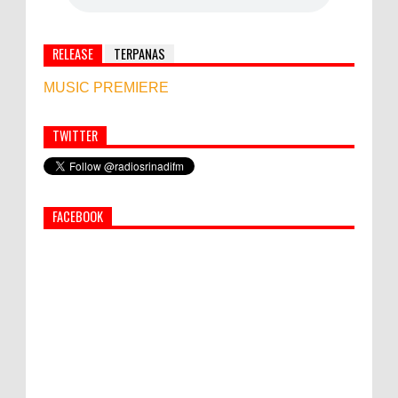
RELEASE
TERPANAS
MUSIC PREMIERE
TWITTER
Simbol Persahabatan, RI Bangun Islamic Centre di
Afghanistan
FACEBOOK
World Marketing Forum 2022:
Sustainability dan Kemanusiaan jadi Kunci
Sukses Pemasar Hadapi Tantangan Bisnis
Jangka Panjang
PEMKAB KLUNGKUNG GELAR PASAR
MURAH