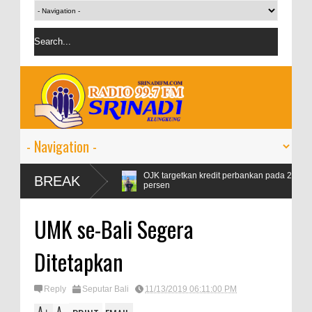
tamax Naik 99
OJK targetkan kredit perbankan pada 2024 tumbuh 9-11
BREAK
persen
UMK se-Bali Segera
Ditetapkan
Reply
Seputar Bali
11/13/2019 06:11:00 PM
A
A