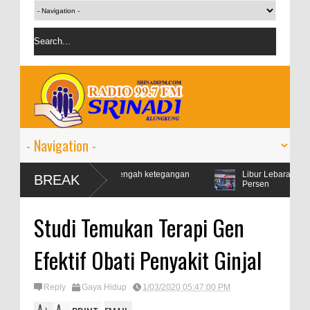
i kawasan stabil di tengah ketegangan
Libur Lebaran, Konsumsi Per
BREAK
Persen
Studi Temukan Terapi Gen
Efektif Obati Penyakit Ginjal
Reply
Gaya Hidup
1/03/2020 05:47:00 PM
A
A